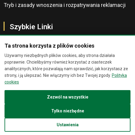
Tryb i zasady wnoszenia i rozpatrywania reklamacji
Szybkie Linki
Ta strona korzysta z plików cookies
Używamy niezbędnych plików cookies, aby strona działała
O Banku
Chat
×
poprawnie. Chcielibyśmy również korzystać z ciasteczek
analitycznych, które pozwalają nam sprawdzić, jak korzystasz ze
Kontakt
strony, i ją ulepszać. Nie włączymy ich bez Twojej zgody.
Polityka
Jesteśmy wirtualnymi
cookies
asystentami. Zadaj nam pytanie, a
Bankomaty
spróbujemy Ci pomóc.
Zezwól na wszystkie
Placówki Banku
05:23
Tylko niezbędne
Kursy Walut
Ustawienia
Wiadomość
Wyślij
Stawki Referencyjne