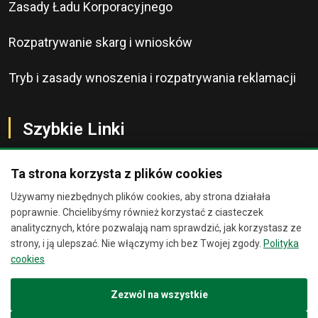
Zasady Ładu Korporacyjnego
Rozpatrywanie skarg i wniosków
Tryb i zasady wnoszenia i rozpatrywania reklamacji
Szybkie Linki
Ta strona korzysta z plików cookies
Używamy niezbędnych plików cookies, aby strona działała
O Banku
Chat
×
poprawnie. Chcielibyśmy również korzystać z ciasteczek
analitycznych, które pozwalają nam sprawdzić, jak korzystasz ze
Kontakt
strony, i ją ulepszać. Nie włączymy ich bez Twojej zgody.
Polityka
Jesteśmy wirtualnymi
cookies
asystentami. Zadaj nam pytanie, a
Bankomaty
spróbujemy Ci pomóc.
Zezwól na wszystkie
Placówki Banku
23:40