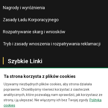
Nagrody i wyróżnienia
Zasady Ładu Korporacyjnego
Rozpatrywanie skarg i wniosków
Tryb i zasady wnoszenia i rozpatrywania reklamacji
Szybkie Linki
Ta strona korzysta z plików cookies
Używamy niezbędnych plików cookies, aby strona działała
O Banku
Chat
×
poprawnie. Chcielibyśmy również korzystać z ciasteczek
analitycznych, które pozwalają nam sprawdzić, jak korzystasz ze
Kontakt
strony, i ją ulepszać. Nie włączymy ich bez Twojej zgody.
Polityka
Jesteśmy wirtualnymi
cookies