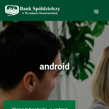
Ot
android