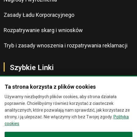
Zasady Ładu Korporacyjnego
Rozpatrywanie skarg i wniosków
Tryb i zasady wnoszenia i rozpatrywania reklamacji
Szybkie Linki
Ta strona korzysta z plików cookies
Używamy niezbędnych plików cookies, aby strona działała
O Banku
Chat
×
poprawnie. Chcielibyśmy również korzystać z ciasteczek
analitycznych, które pozwalają nam sprawdzić, jak korzystasz ze
Kontakt
strony, i ją ulepszać. Nie włączymy ich bez Twojej zgody.
Polityka
Jesteśmy wirtualnymi
cookies
asystentami. Zadaj nam pytanie, a
Bankomaty
spróbujemy Ci pomóc.