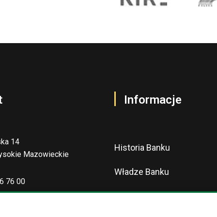
t
Informacje
ska 14
Historia Banku
ysokie Mazowieckie
Władze Banku
6 76 00
Nagrody i wyróżnienia
at@bswysokiemazowieckie.pl