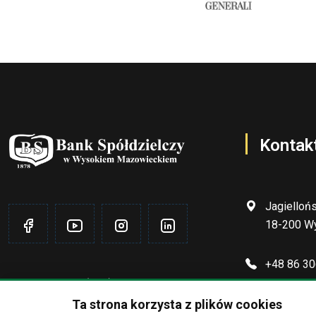
Kontak
Jagielloń
18-200 W
+48 86 30
SWIFT CODE
(BIC): POLUPLPR
Ta strona korzysta z plików cookies
sekretari