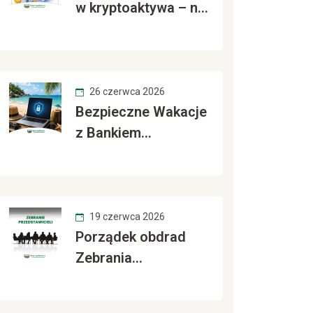
w kryptoaktywa – nie
daj się oszukać
26 czerwca 2026
Bezpieczne Wakacje
z Bankiem
Spółdzielczym w
Wysokiem
Mazowieckiem
19 czerwca 2026
Porządek obdrad
Zebrania
Przedstawicieli 2026